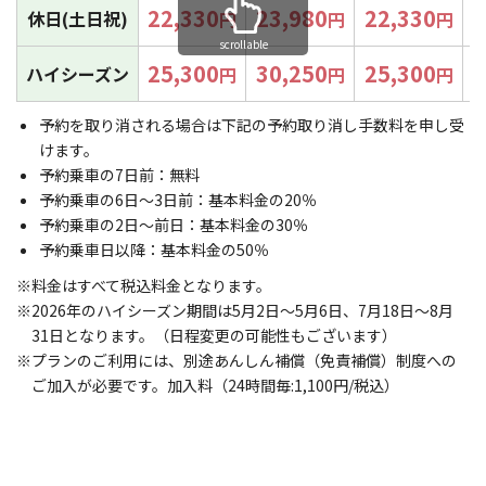
22,330
23,980
22,330
4
休日(土日祝)
円
円
円
25,300
30,250
25,300
6
ハイシーズン
円
円
円
予約を取り消される場合は下記の予約取り消し手数料を申し受
けます。
予約乗車の7日前：無料
予約乗車の6日～3日前：基本料金の20％
予約乗車の2日～前日：基本料金の30％
予約乗車日以降：基本料金の50％
料金はすべて税込料金となります。
2026年のハイシーズン期間は5月2日～5月6日、7月18日～8月
31日となります。（日程変更の可能性もございます）
プランのご利用には、別途あんしん補償（免責補償）制度への
ご加入が必要です。加入料（24時間毎:1,100円/税込）