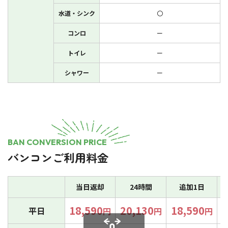
水道・シンク
〇
コンロ
ー
トイレ
ー
シャワー
ー
BAN CONVERSION PRICE
バンコンご利用料金
当日返却
24時間
追加1日
18,590
20,130
18,590
4
平日
円
円
円