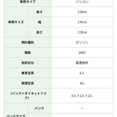
車両タイプ
バンコン
長さ
538㎝
車両サイズ
幅
195㎝
高さ
228㎝
燃料種別
ガソリン
駆動
2WD
免許区分
普通免許
乗車定員
6人
就寝定員
4人
（バンク×ダイネット×リ
0人×2人×2人
ア）
バンク
ー
ベッドサイズ