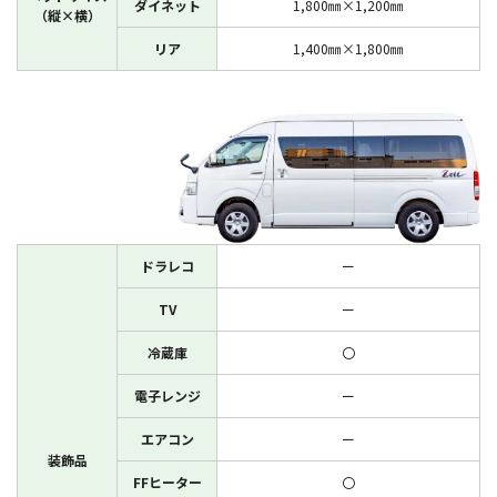
ダイネット
1,800㎜×1,200㎜
（縦×横）
リア
1,400㎜×1,800㎜
ドラレコ
ー
TV
ー
冷蔵庫
〇
電子レンジ
ー
エアコン
ー
装飾品
FFヒーター
〇