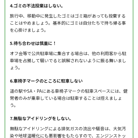
4.ゴミの不法投棄はしない。
旅行中、移動中に発生したゴミはゴミ箱があっても投棄する
ことはやめましょう。基本的にゴミは自分たちで持ち帰る事
を心掛けましょう。
5.待ち合わせは慎重に！
オフ会等で公共駐車場に集合する場合は、他の利用客から駐
車場を占拠して騒いでると誤解されないように振る舞いまし
ょう。
6.車椅子マークのところに駐車しない
道の駅やSA・PAにある車椅子マークの駐車スペースには、健
常者のみが乗車している場合は駐車することは控えましょ
う。
7.無駄なアイドリングをしない。
無駄なアイドリングによる排気ガスの流出や騒音は、大気汚
染や地球温暖化にも悪影響をもたらすので、エンジンストッ