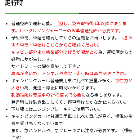
走行時
普通免許で運転可能。
（但し、免許取得後3年以降に限りま
す。）※クレソンジャーニーのみ準普通免許が必要です。
予め車高、車幅を確認してからの運転をお願いします。
（各車
両の車高・車幅はこちらからご確認ください）
キャビン部分より架装部分のほうが幅がある
為、運転席からの
感覚に差が生じます。
サイドミラーの幅を意識して下さい。
車高が高い為、トンネルや高架下走行時は高さ制限に注意。
キャンピングカーは普通乗用車に比べて重量が多く、
慣性力が
大きい
為、発進・停止に時間がかかります。
制動距離は普通車の2～3倍まで必要
になる事もあります。
発進時には動き出しにくく、停車時はなかなか止まらない。
下り坂ではエンジンブレーキをご使用下さい。
キャンピングカーは普通乗用車に比べて重心が高く、横風の影
響を受け易くなっています。
また、急ハンドルや、急ブレーキには注意が必要です。（横転
注意）