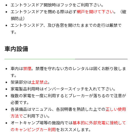
エントランスドア開放時はフックをご利用下さい。
エントランスドアを閉める際は必ず
網戸を開けて下さい
。（破
損防止）
エントランスドア、及び各窓を開けたままでの走行は厳禁で
す。
車内設備
車内は
禁煙
。禁煙を守れない方のレンタルは固くお断り致しま
す。
架装部分は
土足禁止
。
家電製品利用時はインバータースイッチを入れて下さい。
複数の家電を一度に利用するとブレーカーが落ちるので注意が
必要です。
各装備品はマニュアル、各説明書を熟読した上での
正しい使用
方法で
ご利用下さい。
オートキャンプ場等の施設内では
基本的に外部充電に接続して
のキャンピングカー利用
をおススメします。