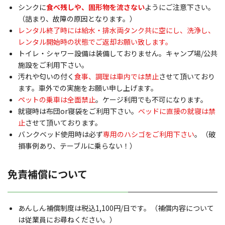
シンクに
食べ残しや、固形物を流さない
ようにご注意下さい。
（詰まり、故障の原因となります。）
レンタル終了時には給水・排水両タンク共に空にし、洗浄し、
レンタル開始時の状態でご返却お願い致します。
トイレ・シャワー設備は装備しておりません。キャンプ場/公共
施設をご利用下さい。
汚れや匂いの付く
食事、調理は車内では禁止
させて頂いており
ます。車外での実施をお願い申し上げます。
ペットの乗車は全面禁止
。ケージ利用でも不可になります。
就寝時は布団or寝袋をご利用下さい。
ベッドに直接の就寝は禁
止
させて頂いております。
バンクベッド使用時は必ず
専用のハシゴをご利用下さい
。（破
損事例あり、テーブルに乗らない！）
免責補償について
あんしん補償制度は税込1,100円/日です。（補償内容について
は従業員にお尋ねください。）