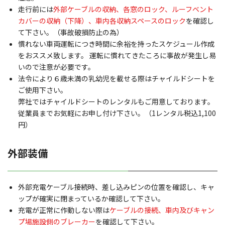
走行前には
外部ケーブルの収納、各窓のロック、ルーフベント
カバーの収納（下降）、車内各収納スペースのロック
を確認し
て下さい。（事故破損防止の為）
慣れない車両運転につき時間に余裕を持ったスケジュール作成
をおススメ致します。 運転に慣れてきたころに事故が発生し易
いので注意が必要です。
法令により６歳未満の乳幼児を載せる際はチャイルドシートを
ご使用下さい。
弊社ではチャイルドシートのレンタルもご用意しております。
従業員までお気軽にお申し付け下さい。（1レンタル税込1,100
円）
外部装備
外部充電ケーブル接続時、差し込みピンの位置を確認し、キャ
ップが確実に閉まっているか確認して下さい。
充電が正常に作動しない際は
ケーブルの接続、車内及びキャン
プ場施設側のブレーカー
を確認して下さい。