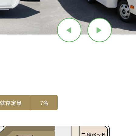
就寝定員
7名