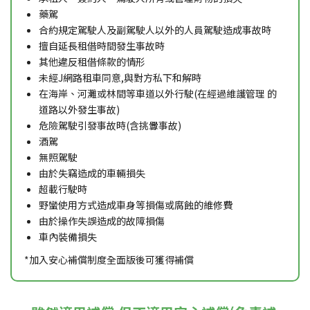
藥駕
合約規定駕駛人及副駕駛人以外的人員駕駛造成事故時
擅自延長租借時間發生事故時
其他違反租借條款的情形
未經J網路租車同意,與對方私下和解時
在海岸、河灘或林間等車道以外行駛(在經過維護管理 的
道路以外發生事故)
危險駕駛引發事故時(含挑釁事故)
酒駕
無照駕駛
由於失竊造成的車輛損失
超載行駛時
野蠻使用方式造成車身等損傷或腐蝕的維修費
由於操作失誤造成的故障損傷
車內裝備損失
*加入安心補償制度全面版後可獲得補償