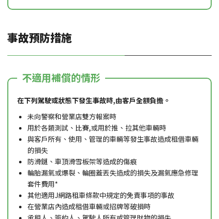
事故預防措施
不適用補償的情形
在下列駕駛或狀態下發生事故時,由客戶全額負擔。
未向警察和營業店雙方報案時
用於各類測試、比賽,或用於推、拉其他車輛時
與客戶所有、使用、管理的車輛等發生事故造成租借車輛
的損失
防滑鏈、車頂滑雪板架等造成的傷痕
輪胎漏氣或爆裂、輪圈蓋丟失造成的損失及漏氣應急修理
套件費用*
其他適用J網路租車條款中規定的免責事項的事故
在營業店內造成租借車輛或招牌等破損時
承租人、簽約人、駕駛人所有或管理財物的損失