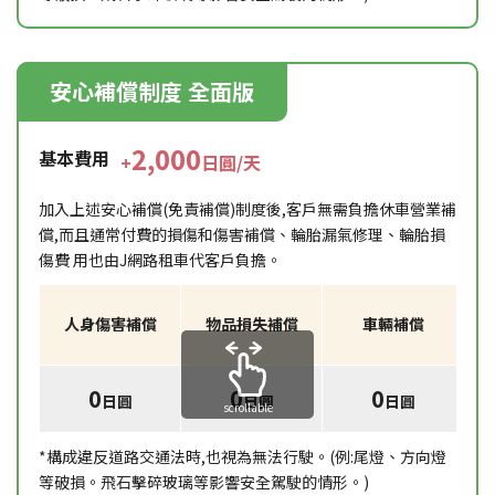
安心補償制度 全面版
2,000
基本費用
+
日圓/天
加入上述安心補償(免責補償)制度後,客戶無需負擔休車營業補
償,而且通常付費的損傷和傷害補償、輪胎漏氣修理、輪胎損
傷費 用也由J網路租車代客戶負擔。
人身傷害補償
物品損失補償
車輛補償
0
0
0
日圓
日圓
日圓
scrollable
*構成違反道路交通法時,也視為無法行駛。(例:尾燈、方向燈
等破損。飛石擊碎玻璃等影響安全駕駛的情形。)