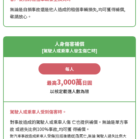
無論是自損事故還是他人造成的租借車輛損失,均可獲得補償,
敬請放心。
人身傷害補償
[駕駛人或乘車人發生傷亡時]
每人
3,000萬
最高
日圓
以核定載運人數為限
駕駛人或乘車人受到傷害時。
對事故造成的駕駛人或乘車人傷 亡也提供補償。無論是單方事
故 或過失比例100%事故,均可獲 得補償。
對汽車事故造成乘車人受傷(包括後遺症)及死亡,無論 駕駛人過失比例大