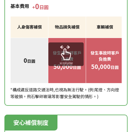
0
基本費用
+
日圓
人身傷害補償
物品損失補償
車輛補償
發生事故時客戶
發生事故時客戶
0
負擔費
負擔費
日圓
scrollable
50,000
50,000
日圓
日圓
*構成違反道路交通法時,也視為無法行駛。(例:尾燈、方向燈
等破損。飛石擊碎玻璃等影響安全駕駛的情形。)
安心補償制度