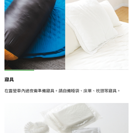
寢具
在露營車內過夜需準備寢具。請自備睡袋、床單、枕頭等寢具。