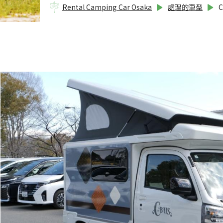
Rental Camping Car Osaka
處理的車型
C