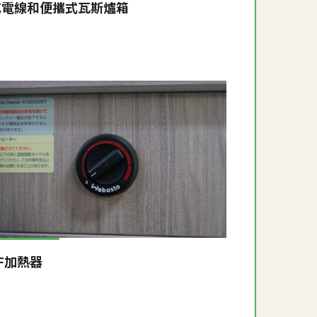
充電線和便攜式瓦斯爐箱
F加熱器