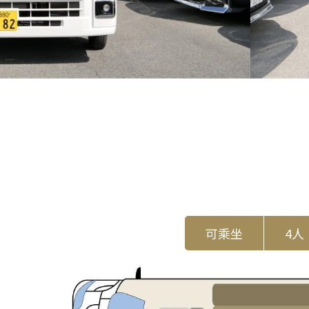
可乘坐
4人