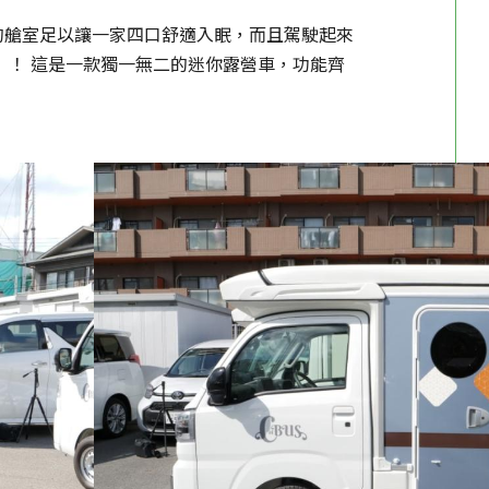
的艙室足以讓一家四口舒適入眠，而且駕駛起來
？ ！ 這是一款獨一無二的迷你露營車，功能齊